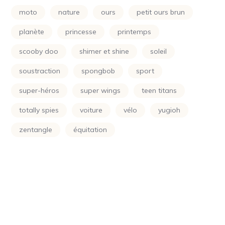
Power Rangers
(24)
moto
nature
ours
petit ours brun
Princesse
(133)
planète
princesse
printemps
Printemps
(24)
scooby doo
shimer et shine
soleil
Raiponce
(24)
soustraction
spongbob
sport
Rose
(29)
super-héros
super wings
teen titans
Scooby Doo
(24)
totally spies
voiture
vélo
yugioh
Shimer Et Shine
(24)
zentangle
équitation
Simpson
(24)
Smurf
(10)
Soleil
(70)
Sonic
(24)