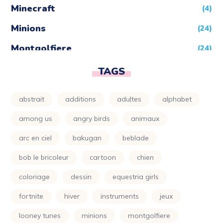
Minecraft
(4)
Minions
(24)
Montgolfiere
(24)
Moto
(24)
TAGS
Naruto
(5)
abstrait
additions
adultes
alphabet
Nature
(72)
among us
angry birds
animaux
Night Funkin
(24)
arc en ciel
bakugan
beblade
One Piece
(5)
bob le bricoleur
cartoon
chien
Parapluie
(24)
coloriage
dessin
equestria girls
Petit Ours Brun
(24)
fortnite
hiver
instruments
jeux
Planète
(24)
looney tunes
minions
montgolfiere