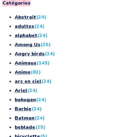
for:
Catégories
Abstrait
(24)
adultes
(24)
alphabet
(24)
Among Us
(25)
Angry birds
(24)
Animaux
(145)
Anime
(82)
arc en ciel
(24)
Ariel
(24)
bakugan
(24)
Barbie
(24)
Batman
(24)
beblade
(25)
bicyclette
(5)