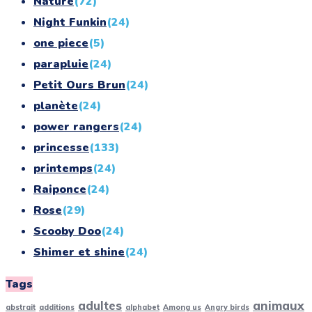
Nature
(72)
Night Funkin
(24)
one piece
(5)
parapluie
(24)
Petit Ours Brun
(24)
planète
(24)
power rangers
(24)
princesse
(133)
printemps
(24)
Raiponce
(24)
Rose
(29)
Scooby Doo
(24)
Shimer et shine
(24)
simpson
(24)
Tags
smurf
(10)
adultes
animaux
abstrait
additions
alphabet
Among us
Angry birds