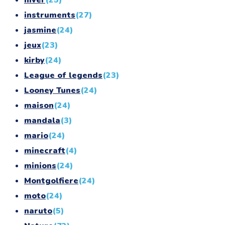
hiver
(25)
instruments
(27)
jasmine
(24)
jeux
(23)
kirby
(24)
League of legends
(23)
Looney Tunes
(24)
maison
(24)
mandala
(3)
mario
(24)
minecraft
(4)
minions
(24)
Montgolfiere
(24)
moto
(24)
naruto
(5)