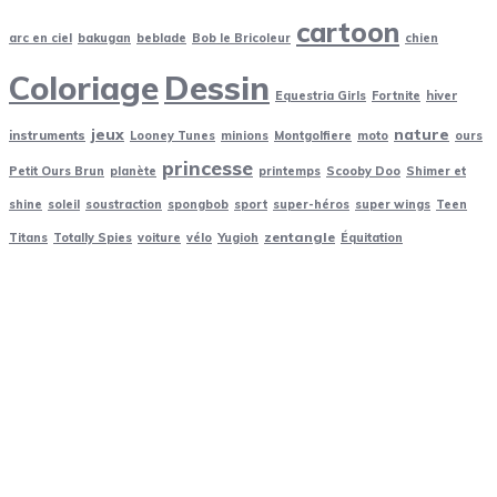
Soleil
(70)
cartoon
Sonic
(24)
arc en ciel
bakugan
beblade
Bob le Bricoleur
chien
spongbob
(24)
Coloriage
Dessin
Equestria Girls
Fortnite
hiver
Sports
(24)
jeux
nature
Star wars
(24)
instruments
Looney Tunes
minions
Montgolfiere
moto
ours
princesse
super wings
(24)
Petit Ours Brun
planète
printemps
Scooby Doo
Shimer et
super-héros
(48)
shine
soleil
soustraction
spongbob
sport
super-héros
super wings
Teen
Teen Titans
(24)
zentangle
Titans
Totally Spies
voiture
vélo
Yugioh
Équitation
Totally Spies
(24)
Train
(5)
Vélo
(24)
Voiture
(24)
Yu Gi Oh
(24)
Zentangle
(33)