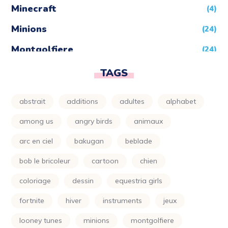
Minecraft
(4)
Minions
(24)
Montgolfiere
(24)
Moto
(24)
TAGS
Naruto
(5)
abstrait
additions
adultes
alphabet
Nature
(72)
among us
angry birds
animaux
Night Funkin
(24)
arc en ciel
bakugan
beblade
One Piece
(5)
bob le bricoleur
cartoon
chien
Parapluie
(24)
coloriage
dessin
equestria girls
Petit Ours Brun
(24)
fortnite
hiver
instruments
jeux
Planète
(24)
looney tunes
minions
montgolfiere