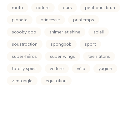
Power Rangers
(24)
moto
nature
ours
petit ours brun
Princesse
(133)
planète
princesse
printemps
Printemps
(24)
scooby doo
shimer et shine
soleil
Raiponce
(24)
soustraction
spongbob
sport
Rose
(29)
super-héros
super wings
teen titans
Scooby Doo
(24)
totally spies
voiture
vélo
yugioh
Shimer Et Shine
(24)
zentangle
équitation
Simpson
(24)
Smurf
(10)
Soleil
(70)
Sonic
(24)