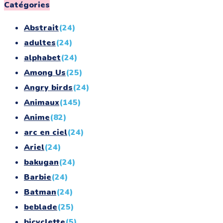
for:
Catégories
Abstrait
(24)
adultes
(24)
alphabet
(24)
Among Us
(25)
Angry birds
(24)
Animaux
(145)
Anime
(82)
arc en ciel
(24)
Ariel
(24)
bakugan
(24)
Barbie
(24)
Batman
(24)
beblade
(25)
bicyclette
(5)