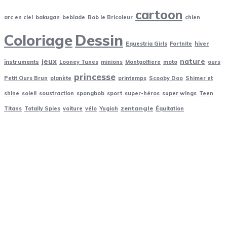
Soleil
(70)
cartoon
Sonic
(24)
arc en ciel
bakugan
beblade
Bob le Bricoleur
chien
spongbob
(24)
Coloriage
Dessin
Equestria Girls
Fortnite
hiver
Sports
(24)
jeux
nature
Star wars
(24)
instruments
Looney Tunes
minions
Montgolfiere
moto
ours
princesse
super wings
(24)
Petit Ours Brun
planète
printemps
Scooby Doo
Shimer et
super-héros
(48)
shine
soleil
soustraction
spongbob
sport
super-héros
super wings
Teen
Teen Titans
(24)
zentangle
Titans
Totally Spies
voiture
vélo
Yugioh
Équitation
Totally Spies
(24)
Train
(5)
Vélo
(24)
Voiture
(24)
Yu Gi Oh
(24)
Zentangle
(33)