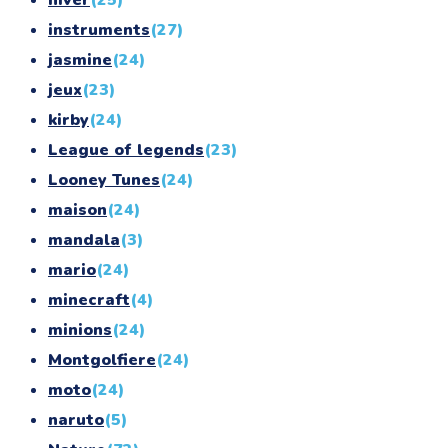
hiver
(25)
instruments
(27)
jasmine
(24)
jeux
(23)
kirby
(24)
League of legends
(23)
Looney Tunes
(24)
maison
(24)
mandala
(3)
mario
(24)
minecraft
(4)
minions
(24)
Montgolfiere
(24)
moto
(24)
naruto
(5)