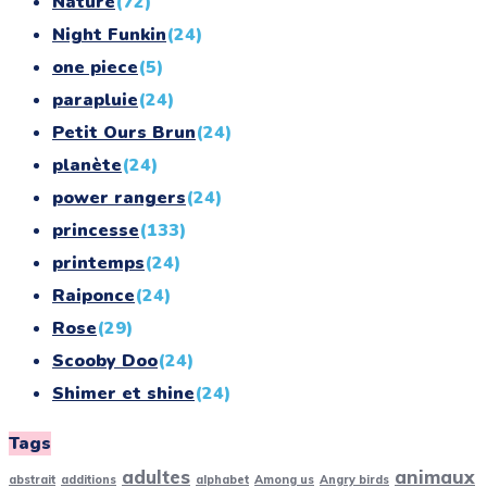
Nature
(72)
Night Funkin
(24)
one piece
(5)
parapluie
(24)
Petit Ours Brun
(24)
planète
(24)
power rangers
(24)
princesse
(133)
printemps
(24)
Raiponce
(24)
Rose
(29)
Scooby Doo
(24)
Shimer et shine
(24)
simpson
(24)
Tags
smurf
(10)
adultes
animaux
abstrait
additions
alphabet
Among us
Angry birds