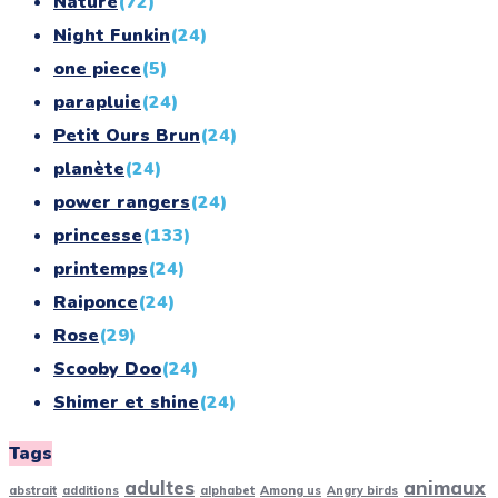
Nature
(72)
Night Funkin
(24)
one piece
(5)
parapluie
(24)
Petit Ours Brun
(24)
planète
(24)
power rangers
(24)
princesse
(133)
printemps
(24)
Raiponce
(24)
Rose
(29)
Scooby Doo
(24)
Shimer et shine
(24)
simpson
(24)
Tags
smurf
(10)
adultes
animaux
abstrait
additions
alphabet
Among us
Angry birds