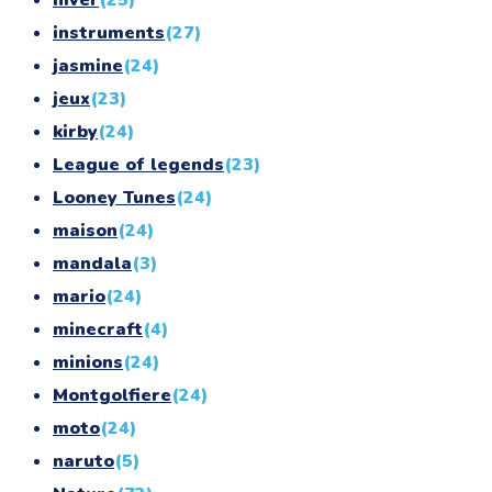
hiver
(25)
instruments
(27)
jasmine
(24)
jeux
(23)
kirby
(24)
League of legends
(23)
Looney Tunes
(24)
maison
(24)
mandala
(3)
mario
(24)
minecraft
(4)
minions
(24)
Montgolfiere
(24)
moto
(24)
naruto
(5)