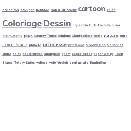
Soleil
(70)
cartoon
Sonic
(24)
arc en ciel
bakugan
beblade
Bob le Bricoleur
chien
spongbob
(24)
Coloriage
Dessin
Equestria Girls
Fortnite
hiver
Sports
(24)
jeux
nature
Star wars
(24)
instruments
Looney Tunes
minions
Montgolfiere
moto
ours
princesse
super wings
(24)
Petit Ours Brun
planète
printemps
Scooby Doo
Shimer et
super-héros
(48)
shine
soleil
soustraction
spongbob
sport
super-héros
super wings
Teen
Teen Titans
(24)
zentangle
Titans
Totally Spies
voiture
vélo
Yugioh
Équitation
Totally Spies
(24)
Train
(5)
Vélo
(24)
Voiture
(24)
Yu Gi Oh
(24)
Zentangle
(33)