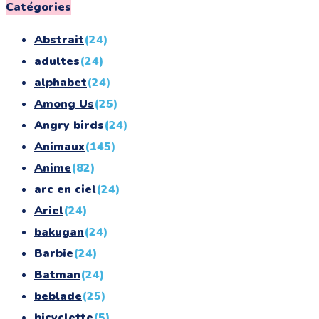
for:
Catégories
Abstrait
(24)
adultes
(24)
alphabet
(24)
Among Us
(25)
Angry birds
(24)
Animaux
(145)
Anime
(82)
arc en ciel
(24)
Ariel
(24)
bakugan
(24)
Barbie
(24)
Batman
(24)
beblade
(25)
bicyclette
(5)