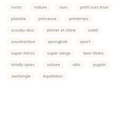
Power Rangers
(24)
moto
nature
ours
petit ours brun
Princesse
(133)
planète
princesse
printemps
Printemps
(24)
scooby doo
shimer et shine
soleil
Raiponce
(24)
soustraction
spongbob
sport
Rose
(29)
super-héros
super wings
teen titans
Scooby Doo
(24)
totally spies
voiture
vélo
yugioh
Shimer Et Shine
(24)
zentangle
équitation
Simpson
(24)
Smurf
(10)
Soleil
(70)
Sonic
(24)