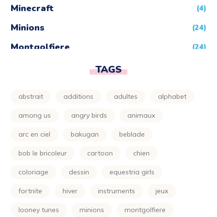
Minecraft
(4)
Minions
(24)
Montgolfiere
(24)
Moto
(24)
TAGS
Naruto
(5)
abstrait
additions
adultes
alphabet
Nature
(72)
among us
angry birds
animaux
Night Funkin
(24)
arc en ciel
bakugan
beblade
One Piece
(5)
bob le bricoleur
cartoon
chien
Parapluie
(24)
coloriage
dessin
equestria girls
Petit Ours Brun
(24)
fortnite
hiver
instruments
jeux
Planète
(24)
looney tunes
minions
montgolfiere