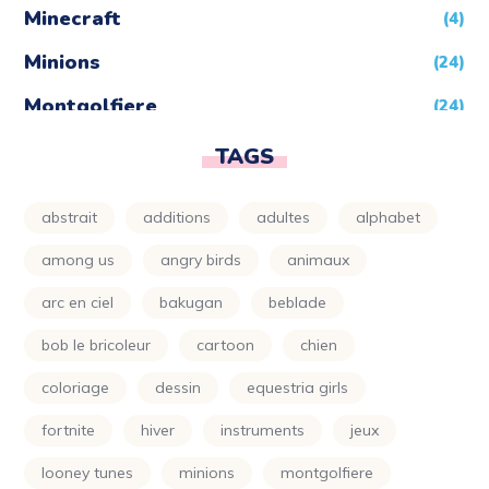
Minecraft
(4)
Minions
(24)
Montgolfiere
(24)
Moto
(24)
TAGS
Naruto
(5)
abstrait
additions
adultes
alphabet
Nature
(72)
among us
angry birds
animaux
Night Funkin
(24)
arc en ciel
bakugan
beblade
One Piece
(5)
bob le bricoleur
cartoon
chien
Parapluie
(24)
coloriage
dessin
equestria girls
Petit Ours Brun
(24)
fortnite
hiver
instruments
jeux
Planète
(24)
looney tunes
minions
montgolfiere