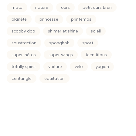
Power Rangers
(24)
moto
nature
ours
petit ours brun
Princesse
(133)
planète
princesse
printemps
Printemps
(24)
scooby doo
shimer et shine
soleil
Raiponce
(24)
soustraction
spongbob
sport
Rose
(29)
super-héros
super wings
teen titans
Scooby Doo
(24)
totally spies
voiture
vélo
yugioh
Shimer Et Shine
(24)
zentangle
équitation
Simpson
(24)
Smurf
(10)
Soleil
(70)
Sonic
(24)