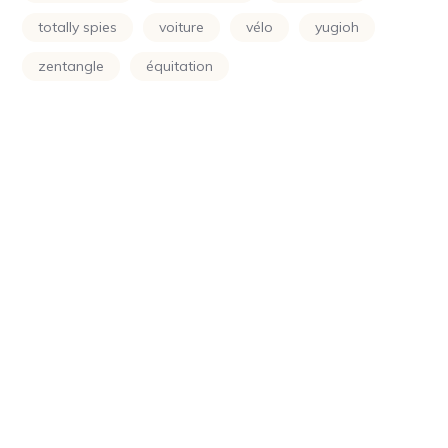
Power Rangers
(24)
totally spies
voiture
vélo
yugioh
Princesse
(133)
zentangle
équitation
Printemps
(24)
Raiponce
(24)
Rose
(29)
Scooby Doo
(24)
Shimer Et Shine
(24)
Simpson
(24)
Smurf
(10)
Soleil
(70)
Sonic
(24)