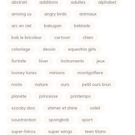
abstrait
additions
adultes
alphabet
Minecraft
(4)
among us
angry birds
animaux
Minions
(24)
arc en ciel
bakugan
beblade
Montgolfiere
(24)
bob le bricoleur
cartoon
chien
Moto
(24)
coloriage
dessin
equestria girls
Naruto
(5)
fortnite
hiver
instruments
jeux
Nature
(72)
looney tunes
minions
montgolfiere
Night Funkin
(24)
moto
nature
ours
petit ours brun
One Piece
(5)
planète
princesse
printemps
Parapluie
(24)
scooby doo
shimer et shine
soleil
Petit Ours Brun
(24)
soustraction
spongbob
sport
Planète
(24)
super-héros
super wings
teen titans