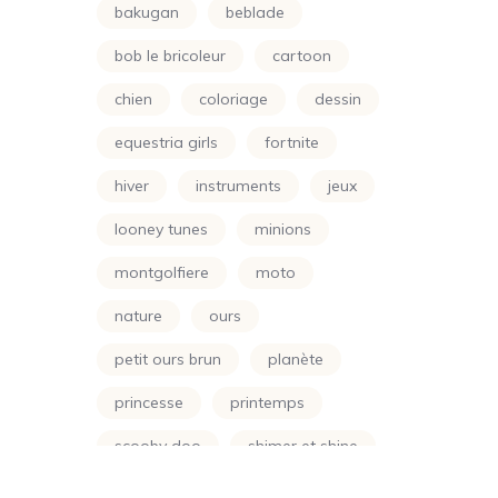
bakugan
beblade
Minions
(24)
bob le bricoleur
cartoon
Montgolfiere
(24)
chien
coloriage
dessin
Moto
(24)
equestria girls
fortnite
Naruto
(5)
hiver
instruments
jeux
Nature
(72)
looney tunes
minions
Night Funkin
(24)
montgolfiere
moto
One Piece
(5)
nature
ours
Parapluie
(24)
petit ours brun
planète
Petit Ours Brun
(24)
princesse
printemps
Planète
(24)
scooby doo
shimer et shine
Power Rangers
(24)
soleil
soustraction