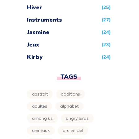
Hiver
(25)
Instruments
(27)
Jasmine
(24)
Jeux
(23)
Kirby
(24)
League Of Legends
(23)
TAGS
Looney Tunes
(24)
Maison
abstrait
additions
(24)
Mandala
adultes
alphabet
(3)
among us
angry birds
Mario
(24)
animaux
arc en ciel
Minecraft
(4)