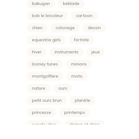
bakugan
beblade
Minions
(24)
bob le bricoleur
cartoon
Montgolfiere
(24)
chien
coloriage
dessin
Moto
(24)
equestria girls
fortnite
Naruto
(5)
hiver
instruments
jeux
Nature
(72)
looney tunes
minions
Night Funkin
(24)
montgolfiere
moto
One Piece
(5)
nature
ours
Parapluie
(24)
petit ours brun
planète
Petit Ours Brun
(24)
princesse
printemps
Planète
(24)
scooby doo
shimer et shine
Power Rangers
(24)
soleil
soustraction