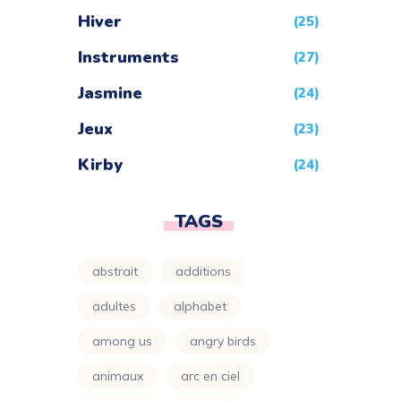
Hiver
(25)
Instruments
(27)
Jasmine
(24)
Jeux
(23)
Kirby
(24)
League Of Legends
(23)
TAGS
Looney Tunes
(24)
Maison
abstrait
additions
(24)
Mandala
adultes
alphabet
(3)
among us
angry birds
Mario
(24)
animaux
arc en ciel
Minecraft
(4)