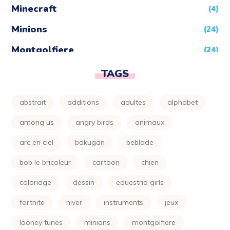
Minecraft
(4)
Minions
(24)
Montgolfiere
(24)
Moto
(24)
TAGS
Naruto
(5)
abstrait
additions
adultes
alphabet
Nature
(72)
among us
angry birds
animaux
Night Funkin
(24)
arc en ciel
bakugan
beblade
One Piece
(5)
bob le bricoleur
cartoon
chien
Parapluie
(24)
coloriage
dessin
equestria girls
Petit Ours Brun
(24)
fortnite
hiver
instruments
jeux
Planète
(24)
looney tunes
minions
montgolfiere