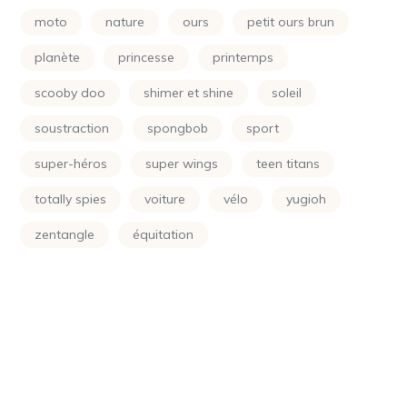
Power Rangers
(24)
moto
nature
ours
petit ours brun
Princesse
(133)
planète
princesse
printemps
Printemps
(24)
scooby doo
shimer et shine
soleil
Raiponce
(24)
soustraction
spongbob
sport
Rose
(29)
super-héros
super wings
teen titans
Scooby Doo
(24)
totally spies
voiture
vélo
yugioh
Shimer Et Shine
(24)
zentangle
équitation
Simpson
(24)
Smurf
(10)
Soleil
(70)
Sonic
(24)