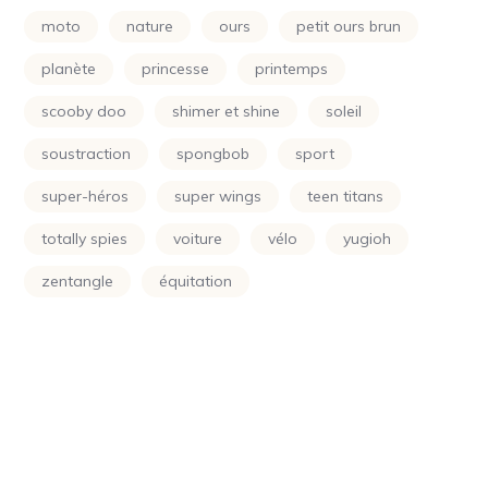
Power Rangers
(24)
moto
nature
ours
petit ours brun
Princesse
(133)
planète
princesse
printemps
Printemps
(24)
scooby doo
shimer et shine
soleil
Raiponce
(24)
soustraction
spongbob
sport
Rose
(29)
super-héros
super wings
teen titans
Scooby Doo
(24)
totally spies
voiture
vélo
yugioh
Shimer Et Shine
(24)
zentangle
équitation
Simpson
(24)
Smurf
(10)
Soleil
(70)
Sonic
(24)