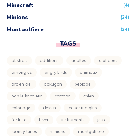
Minecraft
(4)
Minions
(24)
Montgolfiere
(24)
Moto
(24)
TAGS
Naruto
(5)
abstrait
additions
adultes
alphabet
Nature
(72)
among us
angry birds
animaux
Night Funkin
(24)
arc en ciel
bakugan
beblade
One Piece
(5)
bob le bricoleur
cartoon
chien
Parapluie
(24)
coloriage
dessin
equestria girls
Petit Ours Brun
(24)
fortnite
hiver
instruments
jeux
Planète
(24)
looney tunes
minions
montgolfiere