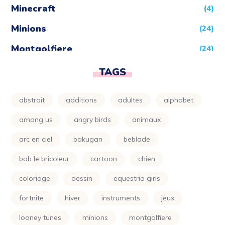
Minecraft
(4)
Minions
(24)
Montgolfiere
(24)
Moto
(24)
TAGS
Naruto
(5)
abstrait
additions
adultes
alphabet
Nature
(72)
among us
angry birds
animaux
Night Funkin
(24)
arc en ciel
bakugan
beblade
One Piece
(5)
bob le bricoleur
cartoon
chien
Parapluie
(24)
coloriage
dessin
equestria girls
Petit Ours Brun
(24)
fortnite
hiver
instruments
jeux
Planète
(24)
looney tunes
minions
montgolfiere