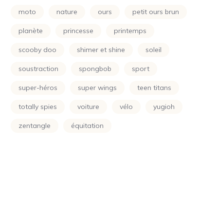
Power Rangers
(24)
moto
nature
ours
petit ours brun
Princesse
(133)
planète
princesse
printemps
Printemps
(24)
scooby doo
shimer et shine
soleil
Raiponce
(24)
soustraction
spongbob
sport
Rose
(29)
super-héros
super wings
teen titans
Scooby Doo
(24)
totally spies
voiture
vélo
yugioh
Shimer Et Shine
(24)
zentangle
équitation
Simpson
(24)
Smurf
(10)
Soleil
(70)
Sonic
(24)