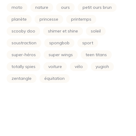
Power Rangers
(24)
moto
nature
ours
petit ours brun
Princesse
(133)
planète
princesse
printemps
Printemps
(24)
scooby doo
shimer et shine
soleil
Raiponce
(24)
soustraction
spongbob
sport
Rose
(29)
super-héros
super wings
teen titans
Scooby Doo
(24)
totally spies
voiture
vélo
yugioh
Shimer Et Shine
(24)
zentangle
équitation
Simpson
(24)
Smurf
(10)
Soleil
(70)
Sonic
(24)