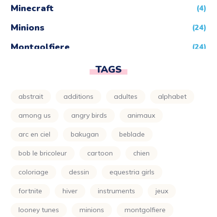
Minecraft
(4)
Minions
(24)
Montgolfiere
(24)
Moto
(24)
TAGS
Naruto
(5)
abstrait
additions
adultes
alphabet
Nature
(72)
among us
angry birds
animaux
Night Funkin
(24)
arc en ciel
bakugan
beblade
One Piece
(5)
bob le bricoleur
cartoon
chien
Parapluie
(24)
coloriage
dessin
equestria girls
Petit Ours Brun
(24)
fortnite
hiver
instruments
jeux
Planète
(24)
looney tunes
minions
montgolfiere