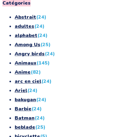
for:
Catégories
Abstrait
(24)
adultes
(24)
alphabet
(24)
Among Us
(25)
Angry birds
(24)
Animaux
(145)
Anime
(82)
arc en ciel
(24)
Ariel
(24)
bakugan
(24)
Barbie
(24)
Batman
(24)
beblade
(25)
bicyclette
(5)