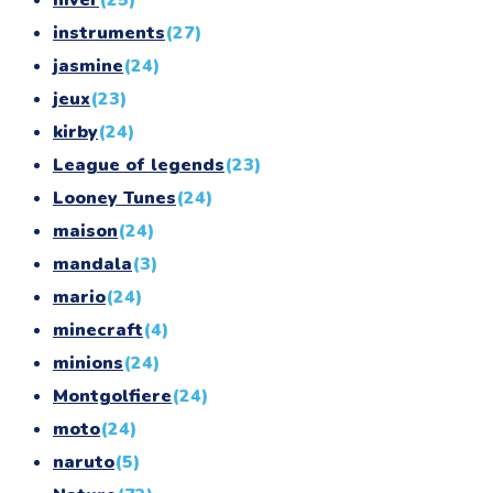
hiver
(25)
instruments
(27)
jasmine
(24)
jeux
(23)
kirby
(24)
League of legends
(23)
Looney Tunes
(24)
maison
(24)
mandala
(3)
mario
(24)
minecraft
(4)
minions
(24)
Montgolfiere
(24)
moto
(24)
naruto
(5)