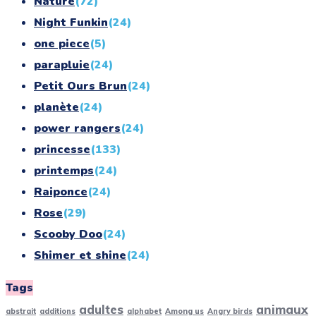
Nature
(72)
Night Funkin
(24)
one piece
(5)
parapluie
(24)
Petit Ours Brun
(24)
planète
(24)
power rangers
(24)
princesse
(133)
printemps
(24)
Raiponce
(24)
Rose
(29)
Scooby Doo
(24)
Shimer et shine
(24)
simpson
(24)
Tags
smurf
(10)
adultes
animaux
abstrait
additions
alphabet
Among us
Angry birds