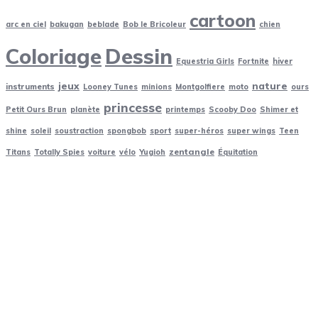
Soleil
(70)
cartoon
Sonic
(24)
arc en ciel
bakugan
beblade
Bob le Bricoleur
chien
spongbob
(24)
Coloriage
Dessin
Equestria Girls
Fortnite
hiver
Sports
(24)
jeux
nature
Star wars
(24)
instruments
Looney Tunes
minions
Montgolfiere
moto
ours
princesse
super wings
(24)
Petit Ours Brun
planète
printemps
Scooby Doo
Shimer et
super-héros
(48)
shine
soleil
soustraction
spongbob
sport
super-héros
super wings
Teen
Teen Titans
(24)
zentangle
Titans
Totally Spies
voiture
vélo
Yugioh
Équitation
Totally Spies
(24)
Train
(5)
Vélo
(24)
Voiture
(24)
Yu Gi Oh
(24)
Zentangle
(33)