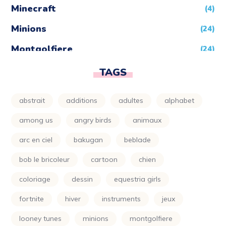
Minecraft
(4)
Minions
(24)
Montgolfiere
(24)
Moto
(24)
TAGS
Naruto
(5)
abstrait
additions
adultes
alphabet
Nature
(72)
among us
angry birds
animaux
Night Funkin
(24)
arc en ciel
bakugan
beblade
One Piece
(5)
bob le bricoleur
cartoon
chien
Parapluie
(24)
coloriage
dessin
equestria girls
Petit Ours Brun
(24)
fortnite
hiver
instruments
jeux
Planète
(24)
looney tunes
minions
montgolfiere