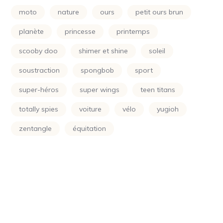
Power Rangers
(24)
moto
nature
ours
petit ours brun
Princesse
(133)
planète
princesse
printemps
Printemps
(24)
scooby doo
shimer et shine
soleil
Raiponce
(24)
soustraction
spongbob
sport
Rose
(29)
super-héros
super wings
teen titans
Scooby Doo
(24)
totally spies
voiture
vélo
yugioh
Shimer Et Shine
(24)
zentangle
équitation
Simpson
(24)
Smurf
(10)
Soleil
(70)
Sonic
(24)