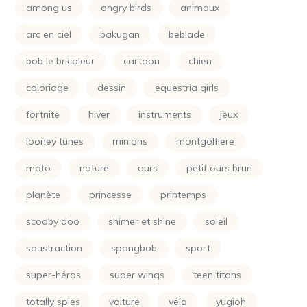
among us
angry birds
animaux
Minecraft
(4)
arc en ciel
bakugan
beblade
Minions
(24)
bob le bricoleur
cartoon
chien
Montgolfiere
(24)
coloriage
dessin
equestria girls
Moto
(24)
fortnite
hiver
instruments
jeux
Naruto
(5)
looney tunes
minions
montgolfiere
Nature
(72)
moto
nature
ours
petit ours brun
Night Funkin
(24)
planète
princesse
printemps
One Piece
(5)
scooby doo
shimer et shine
soleil
Parapluie
(24)
soustraction
spongbob
sport
Petit Ours Brun
(24)
super-héros
super wings
teen titans
Planète
(24)
totally spies
voiture
vélo
yugioh