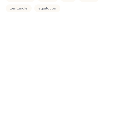
Power Rangers
(24)
zentangle
équitation
Princesse
(133)
Printemps
(24)
Raiponce
(24)
Rose
(29)
Scooby Doo
(24)
Shimer Et Shine
(24)
Simpson
(24)
Smurf
(10)
Soleil
(70)
Sonic
(24)