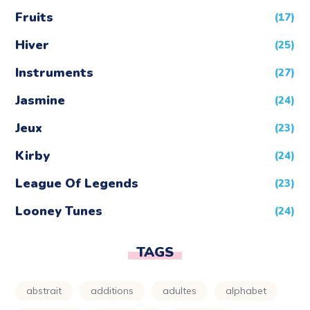
Fruits
(17)
Hiver
(25)
Instruments
(27)
Jasmine
(24)
Jeux
(23)
Kirby
(24)
League Of Legends
(23)
Looney Tunes
(24)
Maison
(24)
TAGS
Mandala
(3)
abstrait
additions
adultes
alphabet
Mario
(24)