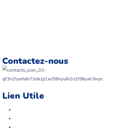
Colorer.fr,
Une galerie numérique offrant une variété de
dessins pour tous les âges, destinée à éveiller la créativité et
à encourager l’expression artistique chez les enfants.
Imprimez, colorez et créez des souvenirs artistiques
inoubliables.
Contactez-nous
contact@colorer.fr
Lien Utile
Accueil
Boutique
A propos