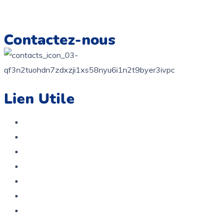
Imprimez, colorez et créez des souvenirs artistiques
inoubliables.
Contactez-nous
contact@colorer.fr
Lien Utile
Accueil
Boutique
A propos
Contact
Politique de confidentialité
Politique De Remboursement Et De Retour
Service Après Vente