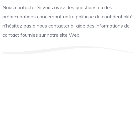
Nous contacter Si vous avez des questions ou des
préoccupations concernant notre politique de confidentialité,
n’hésitez pas à nous contacter à l’aide des informations de
contact fournies sur notre site Web.
Colorer.fr,
Une galerie numérique offrant une variété de
dessins pour tous les âges, destinée à éveiller la créativité et
à encourager l’expression artistique chez les enfants.